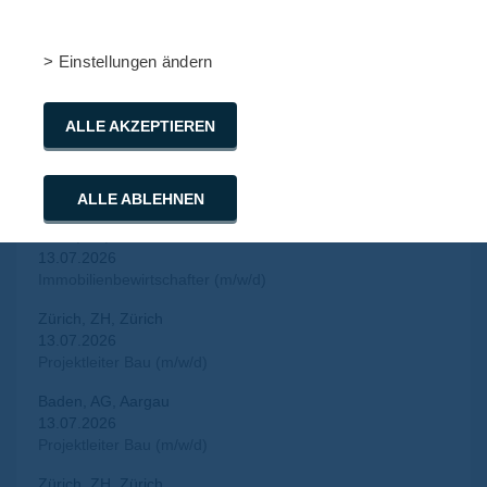
Immobilienbewirtschafter (m/w/d)
Luzern, LU, Luzern
> Einstellungen ändern
13.07.2026
Immobilienbewirtschafter (m/w/d)
ALLE AKZEPTIEREN
Bern, BE, Bern
13.07.2026
Immobilienbewirtschafter (m/w/d) –
Gewerbeimmobilienmanagement
ALLE ABLEHNEN
Basel, BS, Basel Stadt
13.07.2026
Immobilienbewirtschafter (m/w/d)
Zürich, ZH, Zürich
13.07.2026
Projektleiter Bau (m/w/d)
Baden, AG, Aargau
13.07.2026
Projektleiter Bau (m/w/d)
Zürich, ZH, Zürich