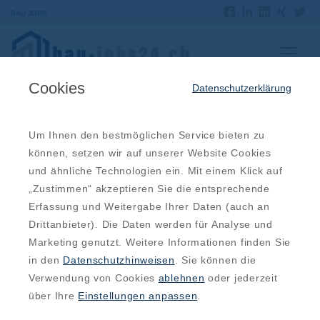
BAU JOBS
Cookies
Datenschutzerklärung
Offene Jobs
Um Ihnen den bestmöglichen Service bieten zu
können, setzen wir auf unserer Website Cookies
Gärtner (m/w/d) Fachrichtung garten- und landschaftsbau
und ähnliche Technologien ein. Mit einem Klick auf
„Zustimmen“ akzeptieren Sie die entsprechende
Opfikon, ZH, Zürich
13.07.2026
Erfassung und Weitergabe Ihrer Daten (auch an
Bauleiter (w/m/d)
Drittanbieter). Die Daten werden für Analyse und
Marketing genutzt. Weitere Informationen finden Sie
St. Gallen, SG, St. Gallen
13.07.2026
in den
Datenschutzhinweisen
. Sie können die
Bauleiter (w/m/d)
Verwendung von Cookies
ablehnen
oder jederzeit
über Ihre
Einstellungen anpassen
.
Luzern, LU, Luzern
13.07.2026